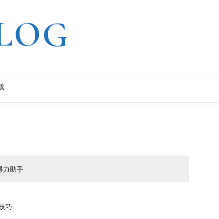
LOG
载
的得力助手
N技巧