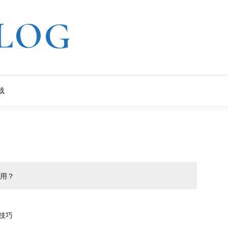
LOG
载
作用？
N技巧