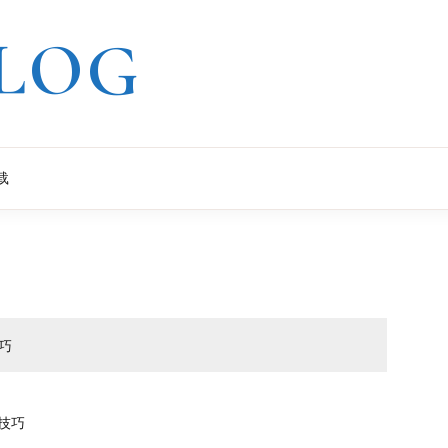
LOG
载
巧
N技巧