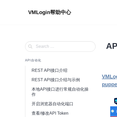
Skip
to
VMLogin帮助中心
content
A
API自动化
REST API接口介绍
VMLo
REST API接口介绍与示例
puppe
本地API接口进行常规自动化操
作
开启浏览器自动化端口
查看/修改API Token