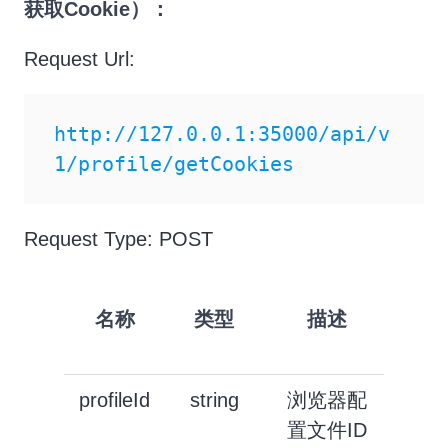
获取Cookie）：
Request Url:
http://127.0.0.1:35000/api/v
1/profile/getCookies
Request Type: POST
名称
类型
描述
必
传
profileId
string
浏览器配
true
置文件ID