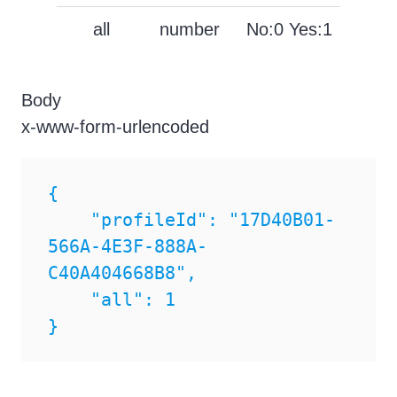
all
number
No:0 Yes:1
true
Body
x-www-form-urlencoded
{

    "profileId": "17D40B01-
566A-4E3F-888A-
C40A404668B8",

    "all": 1

}