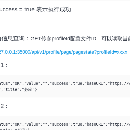
uccess = true 表示执行成功
页面信息查询：
GET传参profileId配置文件ID，可
127.0.0.1:35000/api/v1/profile/page/pagestate?profileId=xxxx
1：
atus":"OK","value":"","success":true,"baseURI":"https://
","title":"必应"}
2：
atus":"OK","value":"","success":true,"baseURI":"https://