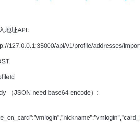
导入地址API:
://127.0.0.1:35000/api/v1/profile/addresses/impor
OST
ileId
dy （JSON need base64 encode）:
e_on_card":"vmlogin","nickname":"vmlogin","card_