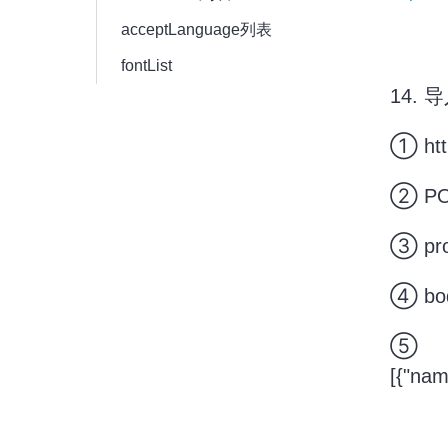
acceptLanguage列表
fontList
14. 
① http
② P
③ prof
④ bo
⑤
[{"nam