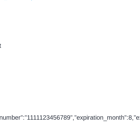
t
number":"1111123456789","expiration_month":8,"ex