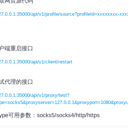
 获取网页源代码
127.0.0.1:35000/api/v1/profile/source?profileId=xxxxxxxx-
 客户端重启接口
27.0.0.1:35000/api/v1/client/restart
 测试代理的接口
127.0.0.1:35000/api/v1/proxy/test?
ype=socks5&proxyserver=127.0.0.1&proxyport=1080&prox
type可用参数：socks5/socks4/http/https