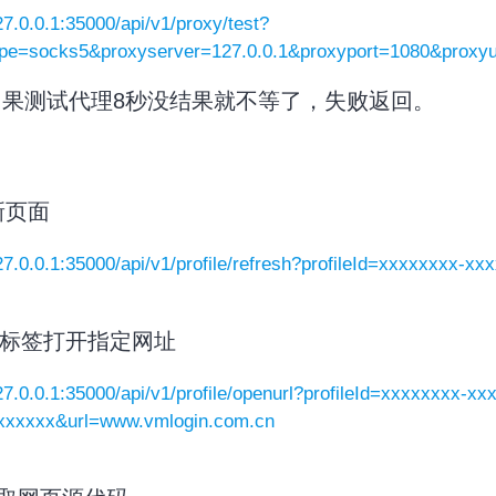
127.0.0.1:35000/api/v1/proxy/test?
ype=socks5&proxyserver=127.0.0.1&proxyport=1080&prox
如果测试代理8秒没结果就不等了，失败返回。
刷新页面
127.0.0.1:35000/api/v1/profile/refresh?profileId=xxxxxxxx-
前标签打开指定网址
127.0.0.1:35000/api/v1/profile/openurl?profileId=xxxxxxxx-x
xxxxxx&url=www.vmlogin.com.cn