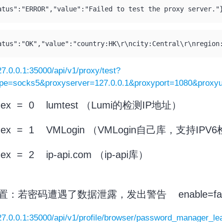
atus":"ERROR","value":"Failed to test the proxy server."
atus":"OK","value":"country:HK\r\ncity:Central\r\nregion
127.0.0.1:35000/api/v1/proxy/test?
ype=socks5&proxyserver=127.0.0.1&proxyport=1080&prox
index = 0 lumtest （Lumi的检测IP地址）
index = 1 VMLogin （VMLogin自己库，支持IPV
ndex = 2 ip-api.com （ip-api库）
 设置：若密码遭遇了数据泄露，发出警告 enable=fa
127.0.0.1:35000/api/v1/profile/browser/password_manager_l