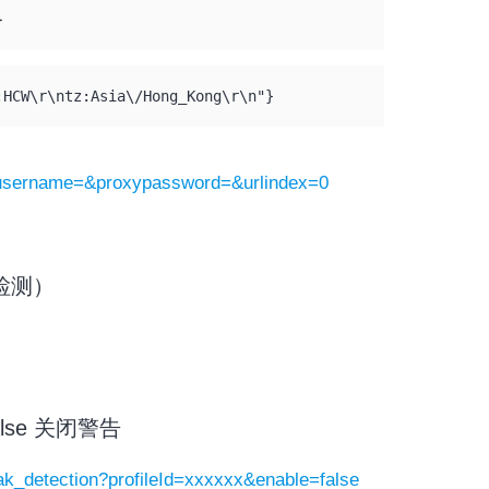
}
:HCW\r\ntz:Asia\/Hong_Kong\r\n"}
yusername=&proxypassword=&urlindex=0
6检测）
lse 关闭警告
eak_detection?profileId=xxxxxx&enable=false